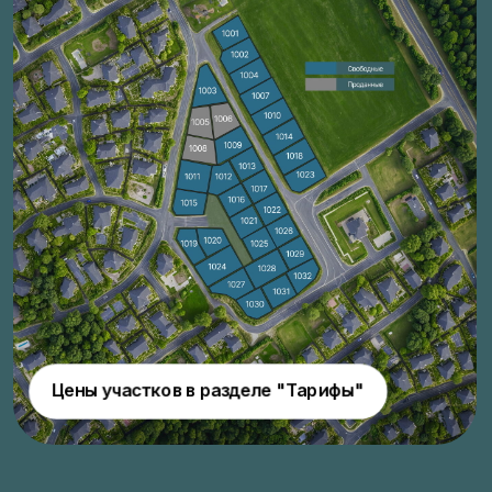
ТАРИФЫ
ТЕРРИТОРИЯ 1
450 тыс. руб./сотка
Скидка на участки 20%
20 соток
Площадь:
Вода
Расположение:
Газ**
Коммуникации: