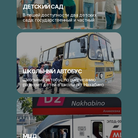
ДЕТСКИЙ САД
В пешей доступности два детских
сада: государственный и частный
ШКОЛЬНЫЙ АВТОБУС
Школьный автобус по расписанию
развозит детей в школы пгт Нахабино
МЦД