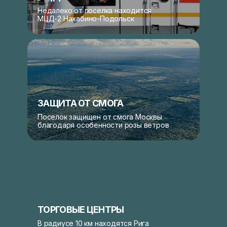
Недалеко от поселка находится
МЦД-2 Нахабино-Подольск
УДОБНЫЙ ВЫБОР ДЛЯ
ЗАЩИТА ОТ СМОГА
ЖИЗНИ ЗА ГОРОДОМ
Поселок защищен от смога Москвы
благодаря особенности розы ветров
Поселок
Инфраструктура
Природа
ТОРГОВЫЕ ЦЕНТРЫ
В радиусе 10 км находятся Рига