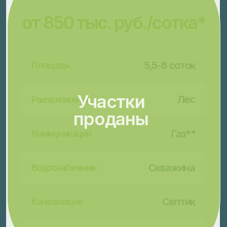
Онлайн - несколько вариантов расчётов
По программе социальной газификации
!
Цена участка может зависеть от расположения
Рассчитать рассрочку онлайн через MAX*
Задать вопрос или получить генплан в MAX
*бесплатно