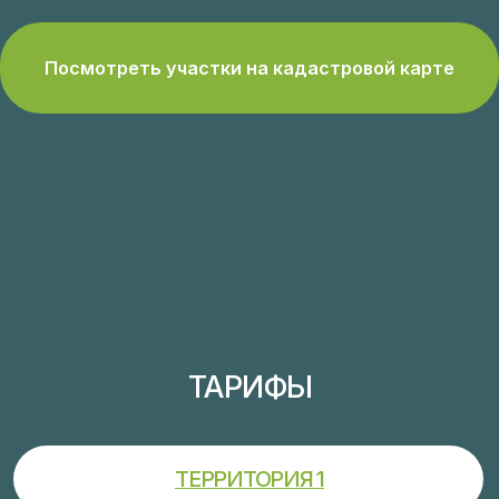
от 850 тыс. руб./сотка*
5,5-8 соток
Площадь:
Участки
Лес
Расположение:
проданы
Газ**
Коммуникации:
Скважина
Водоснабжение:
Септик
Канализация:
15 кВт
Электричество: